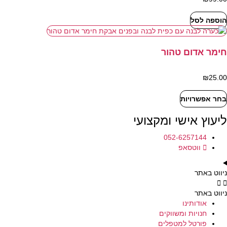
לבחור
את
הוספה לסל
האפשרויות
בעמוד
המוצר
חימר אדום טהור
₪
25.00
בחר אפשרויות
למוצר
זה
ליעוץ אישי ומקצועי
יש
מספר
052-6257144
סוגים.
ווטסאפ
ניתן
לבחור
את
ניווט באתר
האפשרויות
בעמוד
ניווט באתר
המוצר
אודותינו
חנויות ומשווקים
פורטל למטפלים