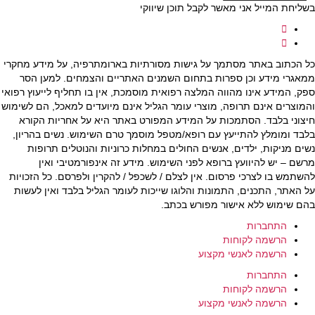
בשליחת המייל אני מאשר לקבל תוכן שיווקי
כל הכתוב באתר מסתמך על גישות מסורתיות בארומתרפיה, על מידע מחקרי
ממאגרי מידע וכן ספרות בתחום השמנים האתריים והצמחים. למען הסר
ספק, המידע אינו מהווה המלצה רפואית מוסמכת, אין בו תחליף לייעוץ רפואי
והמוצרים אינם תרופה, מוצרי עומר הגליל אינם מיועדים למאכל, הם לשימוש
חיצוני בלבד. הסתמכות על המידע המפורט באתר היא על אחריות הקורא
בלבד ומומלץ להתייעץ עם רופא/מטפל מוסמך טרם השימוש. נשים בהריון,
נשים מניקות, ילדים, אנשים החולים במחלות כרוניות והנוטלים תרופות
מרשם – יש להיוועץ ברופא לפני השימוש. מידע זה אינפורמטיבי ואין
להשתמש בו לצרכי פרסום. אין לצלם / לשכפל / להקרין ולפרסם. כל הזכויות
על האתר, התכנים, התמונות והלוגו שייכות לעומר הגליל בלבד ואין לעשות
בהם שימוש ללא אישור מפורש בכתב.
התחברות
הרשמה לקוחות
הרשמה לאנשי מקצוע
התחברות
הרשמה לקוחות
הרשמה לאנשי מקצוע