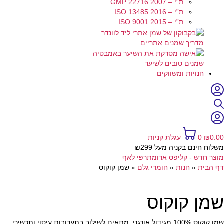
ת”י – GMP 22716:2007
ת”י – ISO 13485:2016
ת”י – ISO 9001:2015
מדריך שמנים אתריים
שמנים טובים לשיער
חנויות ומשווקים
0.00
₪
0
עגלת קניות
משלוח חינם בקניה מעל ₪299
מוצר חדש - קליפס ארומתרפי לאף
דף הבית
»
חנות
»
חומרי גלם
»
שמן קוקוס
שמן קוקוס
שמן קוקוס 100% מגידול אורגני. מתאים לשילוב בתערובות עיסוי ותכשירי