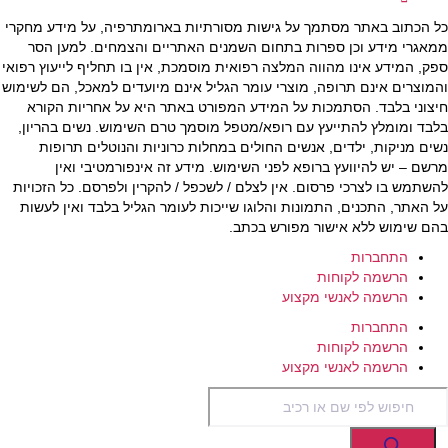
כל הכתוב באתר מסתמך על גישות מסורתיות בארומתרפיה, על מידע מחקרי
ממאגרי מידע וכן ספרות בתחום השמנים האתריים והצמחים. למען הסר
ספק, המידע אינו מהווה המלצה רפואית מוסמכת, אין בו תחליף לייעוץ רפואי
והמוצרים אינם תרופה, מוצרי עומר הגליל אינם מיועדים למאכל, הם לשימוש
חיצוני בלבד. הסתמכות על המידע המפורט באתר היא על אחריות הקורא
בלבד ומומלץ להתייעץ עם רופא/מטפל מוסמך טרם השימוש. נשים בהריון,
נשים מניקות, ילדים, אנשים החולים במחלות כרוניות והנוטלים תרופות
מרשם – יש להיוועץ ברופא לפני השימוש. מידע זה אינפורמטיבי ואין
להשתמש בו לצרכי פרסום. אין לצלם / לשכפל / להקרין ולפרסם. כל הזכויות
על האתר, התכנים, התמונות והלוגו שייכות לעומר הגליל בלבד ואין לעשות
בהם שימוש ללא אישור מפורש בכתב.
התחברות
הרשמה לקוחות
הרשמה לאנשי מקצוע
התחברות
הרשמה לקוחות
הרשמה לאנשי מקצוע
Products
search