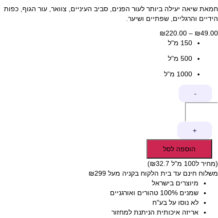
חמאת שיאה יעילה ביותר לעור הפנים, סביב העיניים, צוואר, עור הגוף, כפות
הידיים והרגליים, שפתיים ושיער.
49.00
₪
–
220.00
₪
טווח
150 מ"ל
מחירים:
500 מ"ל
עד
1000 מ"ל
כמות
-
של
חמאת
שיאה
+
הוספה לסל
(מחיר ל100 מ"ל ₪32.7)
משלוח חינם עד בית הלקוח בקניה מעל ₪299
מיוצרים בישראל
שמנים 100% טהורים ואורגניים
לא נוסו על בע"ח
אריזה איכותית הניתנת למחזור