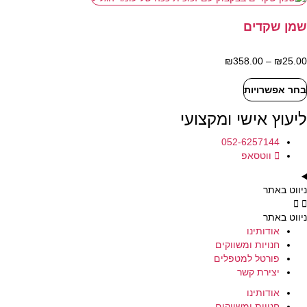
בעמוד
המוצר
שמן שקדים
25.00
₪
–
358.00
₪
טווח
מחירים:
בחר אפשרויות
למוצר
עד
זה
ליעוץ אישי ומקצועי
יש
מספר
052-6257144
סוגים.
ווטסאפ
ניתן
לבחור
את
ניווט באתר
האפשרויות
בעמוד
ניווט באתר
המוצר
אודותינו
חנויות ומשווקים
פורטל למטפלים
יצירת קשר
אודותינו
חנויות ומשווקים