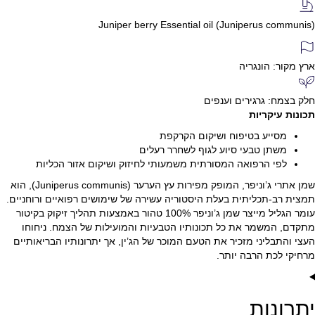
Juniper berry Essential oil (Juniperus communis)
ארץ מקור: הונגריה
חלק בצמח: גרגירים וענפים
תכונות עיקריות
מסייע בטיפוח ושיקום הקרקפת
משתן טבעי סיוע לגוף לשחרר רעלים
לפי הרפואה המסורתית משמעותי לחיזוק ושיקום אזור הכליות
שמן אתרי ג’וניפר, המופק מפירות עץ הערער (Juniperus communis), הוא
תמצית רב-תכליתית בעלת היסטוריה עשירה של שימושים רפואיים ורוחניים.
עומר הגליל מייצר שמן ג’וניפר 100% טהור באמצעות תהליך זיקוק בקיטור
מתקדם, המשמר את כל תכונותיו הטבעיות והמועילות של הצמח. ניחוחו
העצי והתבליני מזכיר את הטעם המוכר של הג’ין, אך יתרונותיו הבריאותיים
מרחיקי לכת הרבה יותר.
יתרונות