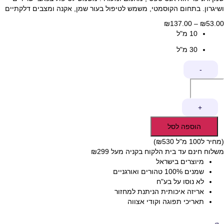
ושיגרון. בתחום הקוסמטי, משמש לטיפול בעור שמן, אקנה ומצבים דלקתיים
53.00
₪
–
137.00
₪
טווח
10 מ"ל
מחירים:
30 מ"ל
עד
כמות
-
של
שמן
אתרי
ג'וניפר
+
(ערער)
הוספה לסל
(מחיר ל100 מ"ל ₪530)
משלוח חינם עד בית הלקוח בקניה מעל ₪299
מיוצרים בישראל
שמנים 100% טהורים ואורגניים
לא נוסו על בע"ח
אריזה איכותית הניתנת למחזור
תאריכי תפוגה וקודי אצווה