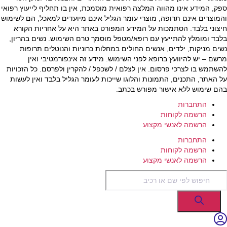
ספק, המידע אינו מהווה המלצה רפואית מוסמכת, אין בו תחליף לייעוץ רפואי
והמוצרים אינם תרופה, מוצרי עומר הגליל אינם מיועדים למאכל, הם לשימוש
חיצוני בלבד. הסתמכות על המידע המפורט באתר היא על אחריות הקורא
בלבד ומומלץ להתייעץ עם רופא/מטפל מוסמך טרם השימוש. נשים בהריון,
נשים מניקות, ילדים, אנשים החולים במחלות כרוניות והנוטלים תרופות
מרשם – יש להיוועץ ברופא לפני השימוש. מידע זה אינפורמטיבי ואין
להשתמש בו לצרכי פרסום. אין לצלם / לשכפל / להקרין ולפרסם. כל הזכויות
על האתר, התכנים, התמונות והלוגו שייכות לעומר הגליל בלבד ואין לעשות
בהם שימוש ללא אישור מפורש בכתב.
התחברות
הרשמה לקוחות
הרשמה לאנשי מקצוע
התחברות
הרשמה לקוחות
הרשמה לאנשי מקצוע
Products
search