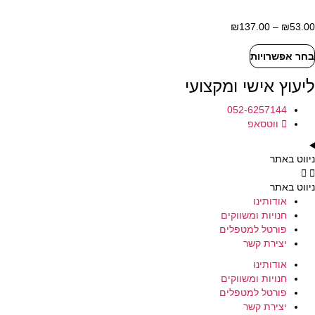
סוגים.
ניתן
53.00
₪
–
137.00
₪
טווח
לבחור
מחירים:
את
בחר אפשרויות
למוצר
האפשרויות
עד
זה
בעמוד
ליעוץ אישי ומקצועי
יש
המוצר
מספר
052-6257144
סוגים.
ווטסאפ
ניתן
לבחור
את
ניווט באתר
האפשרויות
בעמוד
ניווט באתר
המוצר
אודותינו
חנויות ומשווקים
פורטל למטפלים
יצירת קשר
אודותינו
חנויות ומשווקים
פורטל למטפלים
יצירת קשר