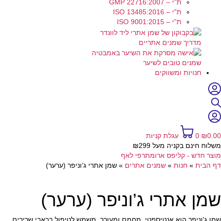
ת”י – GMP 22716:2007
ת”י – ISO 13485:2016
ת”י – ISO 9001:2015
מדריך שמנים אתריים
שמנים טובים לשיער
חנויות ומשווקים
0.00
₪
0
עגלת קניות
משלוח חינם בקניה מעל ₪299
מוצר חדש - קליפס ארומתרפי לאף
דף הבית
»
חנות
»
שמנים אתרים
»
שמן אתרי ג’וניפר (ערער)
שמן אתרי ג’וניפר (ערער)
שמן ג'וניפר הוא אנטיספטי, מחמם ומעורר. משמש לטיפול בכאבי שרירים