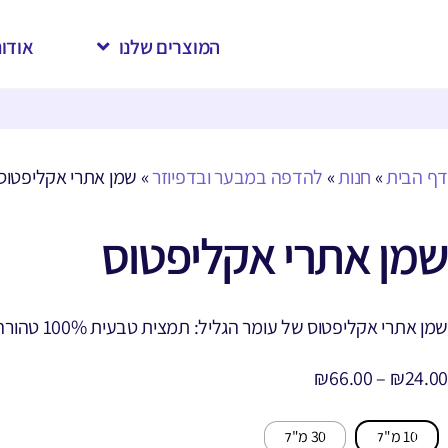
המוצרים שלנו
אודות
דף הבית
»
חנות
»
להדפה במבער ובדפיוזר
»
שמן אתרי אקליפטוס
שמן אתרי אקליפטוס
שמן אתרי אקליפטוס של עומר הגליל: תמצית טבעית 100% טהורה עם ניחוח מרענן וחזק. מסייע לנשימה קלה, מפיג גודש, מחטא ומעורר. איכות מובטחת, מיוצר בתהליך זיקוק מתקדם.
₪
66.00
–
₪
24.00
10 מ"ל
30 מ"ל