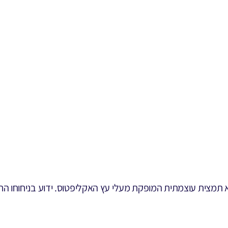
Eucalyptus glob) של עומר הגליל הוא תמצית עוצמתית המופקת מעלי עץ האקליפטוס.