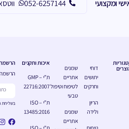
ישי ומקצועי
052-6257144
ווטסא
גוריות
איכות ותקנים
הרשמה ל
דוחי
שמנים
וצרים
הרשמה ל
יתושים
אתריים
ת”י – GMP
וחרקים
לטיפוח וטיפול
22716:2007
טבעי
הריון
ת”י – ISO
בשליחת המ
ולידה
שמנים
13485:2016
אתריים
טיפוח
ת”י – ISO