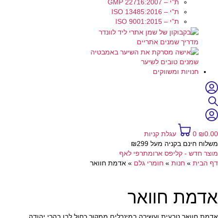
ת”י – GMP 22716:2007
ת”י – ISO 13485:2016
ת”י – ISO 9001:2015
מדריך שמנים אתריים
שמנים טובים לשיער
חנויות ומשווקים
0.00
₪
0
עגלת קניות
משלוח חינם בקניה מעל ₪299
מוצר חדש - קליפס ארומתרפי לאף
דף הבית
»
חנות
»
חומרי גלם
»
אדמת חוואר
אדמת חוואר
אדמת חוואר טבעית ועשירה במינרלים ממקור כחול לבן בהרי יהודה.