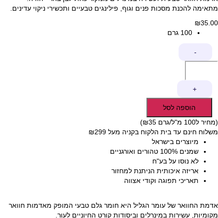
מתאימה להכנת מסכות פנים וגוף, פילינגים טבעיים ותכשירי ניקוי עדינים.
₪
35.00
100 גרם
כמות
-
של
אדמת
חוואר
+
הוספה לסל
(מחיר ל100 מ"ל/גרם ₪35)
משלוח חינם עד בית הלקוח בקניה מעל ₪299
מיוצרים בישראל
שמנים 100% טהורים ואורגניים
לא נוסו על בע"ח
אריזה איכותית הניתנת למחזור
תאריכי תפוגה וקודי אצווה
אדמת החוואר של עומר הגליל היא חומר גלם טבעי המופק מאדמות חוואר
מקומיות, עשירות במינרלים וביסודות קורט החיוניים לעור.