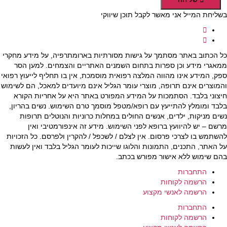
בשליחת המייל אני מאשר לקבל תוכן שיווקי
כל הכתוב באתר מסתמך על גישות מסורתיות בארומתרפיה, על מידע מחקרי
ממאגרי מידע וכן ספרות בתחום השמנים האתריים והצמחים. למען הסר
ספק, המידע אינו מהווה המלצה רפואית מוסמכת, אין בו תחליף לייעוץ רפואי
והמוצרים אינם תרופה, מוצרי עומר הגליל אינם מיועדים למאכל, הם לשימוש
חיצוני בלבד. הסתמכות על המידע המפורט באתר היא על אחריות הקורא
בלבד ומומלץ להתייעץ עם רופא/מטפל מוסמך טרם השימוש. נשים בהריון,
נשים מניקות, ילדים, אנשים החולים במחלות כרוניות והנוטלים תרופות
מרשם – יש להיוועץ ברופא לפני השימוש. מידע זה אינפורמטיבי ואין
להשתמש בו לצרכי פרסום. אין לצלם / לשכפל / להקרין ולפרסם. כל הזכויות
על האתר, התכנים, התמונות והלוגו שייכות לעומר הגליל בלבד ואין לעשות
בהם שימוש ללא אישור מפורש בכתב.
התחברות
הרשמה לקוחות
הרשמה לאנשי מקצוע
התחברות
הרשמה לקוחות