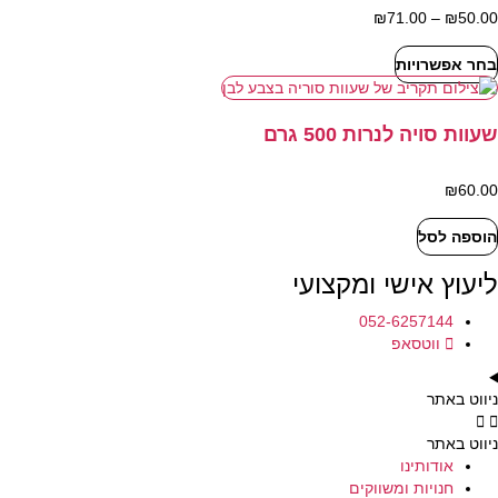
ניתן
50.00
₪
–
71.00
₪
טווח
לבחור
מחירים:
את
בחר אפשרויות
למוצר
האפשרויות
עד
זה
בעמוד
יש
המוצר
מספר
שעוות סויה לנרות 500 גרם
סוגים.
ניתן
₪
60.00
לבחור
את
הוספה לסל
האפשרויות
בעמוד
ליעוץ אישי ומקצועי
המוצר
052-6257144
ווטסאפ
ניווט באתר
ניווט באתר
אודותינו
חנויות ומשווקים