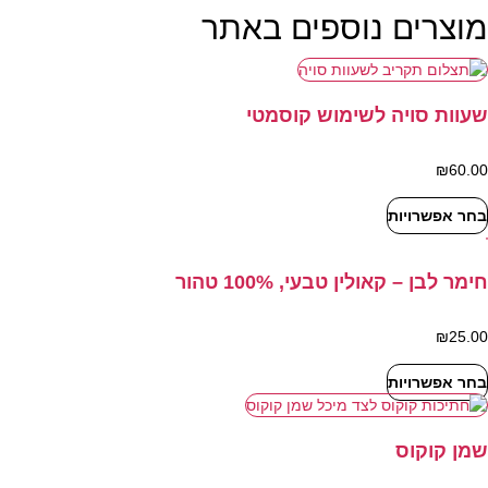
מוצרים נוספים באתר
שעוות סויה לשימוש קוסמטי
₪
60.00
בחר אפשרויות
למוצר
זה
יש
חימר לבן – קאולין טבעי, 100% טהור
מספר
סוגים.
ניתן
₪
25.00
לבחור
את
בחר אפשרויות
למוצר
האפשרויות
זה
בעמוד
יש
המוצר
מספר
שמן קוקוס
סוגים.