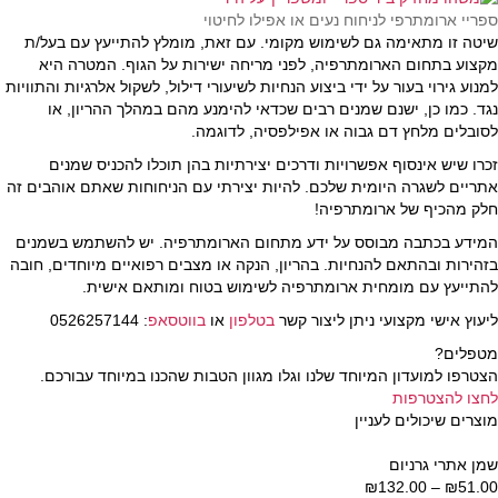
ספריי ארומתרפי לניחוח נעים או אפילו לחיטוי
שיטה זו מתאימה גם לשימוש מקומי. עם זאת, מומלץ להתייעץ עם בעל/ת
מקצוע בתחום הארומתרפיה, לפני מריחה ישירות על הגוף. המטרה היא
למנוע גירוי בעור על ידי ביצוע הנחיות לשיעורי דילול, לשקול אלרגיות והתוויות
נגד. כמו כן, ישנם שמנים רבים שכדאי להימנע מהם במהלך ההריון, או
לסובלים מלחץ דם גבוה או אפילפסיה, לדוגמה.
זכרו שיש אינסוף אפשרויות ודרכים יצירתיות בהן תוכלו להכניס שמנים
אתריים לשגרה היומית שלכם. להיות יצירתי עם הניחוחות שאתם אוהבים זה
חלק מהכיף של ארומתרפיה!
המידע בכתבה מבוסס על ידע מתחום הארומתרפיה. יש להשתמש בשמנים
בזהירות ובהתאם להנחיות. בהריון, הנקה או מצבים רפואיים מיוחדים, חובה
להתייעץ עם מומחית ארומתרפיה לשימוש בטוח ומותאם אישית.
ליעוץ אישי מקצועי ניתן ליצור קשר
בטלפון
או
בווטסאפ
: 0526257144
מטפלים?
הצטרפו למועדון המיוחד שלנו וגלו מגוון הטבות שהכנו במיוחד עבורכם.
לחצו להצטרפות
מוצרים שיכולים לעניין
שמן אתרי גרניום
51.00
₪
–
132.00
₪
טווח