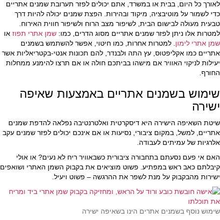
לאורך כל היום, בבית או במשרד, אתם יכולים לפזר תערובת שמנים אתריים
כדי לשמור על מוטיבציה, מיקוד ובהירות. הפצת שמנים יכולה להיות דרך
טבעית מעולה לבישום הבית, לשיפור מצב הרוח ולשיפור חווית האירוח.
למטרות אלו ניתן לפזר שמנים אתריים מסוג הדרים, כמו:
שמן אתרי תפוז
או
שמן אתרי לימון
. למטרות אחרות, כמו חיטוי, אפשר להשתמש בשמנים
אתריים כמו אקליפטוס, עץ התה ולבנדר, להם תכונות אנטי-בקטריאליות אשר
יעילות לניקוי האוויר אם מישהו בביתכם חולה או אם תרצו להימנע ממחלות
החורף.
שימוש בשמנים אתריים באמצעות שאיפה
ישירה
שיטת השאיפה הישירה היא דיסקרטית ואלטרנטיבה נפלאה להדפת שמנים
אתריים, למשל, במקום ציבורי, נסיעות או אם אינכם יכולים לפזר שמנים עקב
אלרגיות של עמיתים לעבודה.
האם אי פעם נסעתם בתחבורה ציבורית כשבאוויר ריח לא נעים? או אולי
קיבלתם כאב ראש במפתיע. פשוט מוציאים את בקבוק השמן האתרי ושואפים
ישירות מהבקבוק על מנת לשפר את ההרגשה – פשוט ויעיל.
שימוש נוסף בשמנים אתרים הינו בשאיפה ישירה