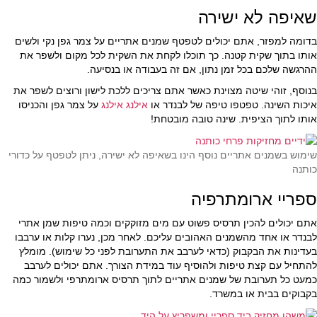
שאיפה לא ישירה
בדומה למפזר, אתם יכולים לטפטף שמנים אתריים על צמר גפן נקי ולשים
אותו בתוך שקית קטנה. כך תוכלו לקחת את השקית לכל מקום ולשפר את
ההרגשה שלכם בכל זמן נתון, אם זה בעבודה או בנסיעה.
בנוסף, זוהי שיטה מצוינת כאשר אתם צריכים ללכת לישון ורוצים לשפר את
איכות השינה. טפטפו טיפה של לבנדר או
אילנג אילנג
על צמר גפן והכניסו
אותו לתוך הציפית. שינה טובה מובטחת!
שימוש בשמנים אתריים נוסף הינו בשאיפה לא ישירה, ניתן לטפטף על כדורי
כותנה
ספריי ארומתרפיה
אתם יכולים להכין תרסיס פשוט עם מים מזוקקים וכמה טיפות שמן אתרי
לבנדר או אחד מהשמנים האהובים עליכם. לאחר מכן, נערו קלות או ערבבו
בעדינות את הבקבוק (כדאי לערבב את התערובת לפני כל שימוש). מומלץ
להתחיל עם קצת טיפות ולהוסיף עוד במידת הצורך. אתם יכולים לערבב
כמעט כל תערובת של שמנים אתריים לתוך תרסיס ארומתרפי ולשמור כמה
בקבוקים בבית או במשרד.