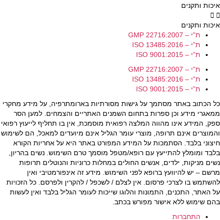
איכות ותקנים
איכות ותקנים
ת”י – GMP 22716:2007
ת”י – ISO 13485:2016
ת”י – ISO 9001:2015
ת”י – GMP 22716:2007
ת”י – ISO 13485:2016
ת”י – ISO 9001:2015
כל הכתוב באתר מסתמך על גישות מסורתיות בארומתרפיה, על מידע מחקרי
ממאגרי מידע וכן ספרות בתחום השמנים האתריים והצמחים. למען הסר
ספק, המידע אינו מהווה המלצה רפואית מוסמכת, אין בו תחליף לייעוץ רפואי
והמוצרים אינם תרופה, מוצרי עומר הגליל אינם מיועדים למאכל, הם לשימוש
חיצוני בלבד. הסתמכות על המידע המפורט באתר היא על אחריות הקורא
בלבד ומומלץ להתייעץ עם רופא/מטפל מוסמך טרם השימוש. נשים בהריון,
נשים מניקות, ילדים, אנשים החולים במחלות כרוניות והנוטלים תרופות
מרשם – יש להיוועץ ברופא לפני השימוש. מידע זה אינפורמטיבי ואין
להשתמש בו לצרכי פרסום. אין לצלם / לשכפל / להקרין ולפרסם. כל הזכויות
על האתר, התכנים, התמונות והלוגו שייכות לעומר הגליל בלבד ואין לעשות
בהם שימוש ללא אישור מפורש בכתב.
התחברות