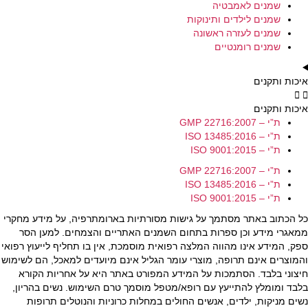
שמנים לאמבטיה
שמנים לילדים ותינוקות
שמנים לעזרה ראשונה
שמנים רומנטיים
איכות ותקנים
איכות ותקנים
ת”י – GMP 22716:2007
ת”י – ISO 13485:2016
ת”י – ISO 9001:2015
ת”י – GMP 22716:2007
ת”י – ISO 13485:2016
ת”י – ISO 9001:2015
כל הכתוב באתר מסתמך על גישות מסורתיות בארומתרפיה, על מידע מחקרי
ממאגרי מידע וכן ספרות בתחום השמנים האתריים והצמחים. למען הסר
ספק, המידע אינו מהווה המלצה רפואית מוסמכת, אין בו תחליף לייעוץ רפואי
והמוצרים אינם תרופה, מוצרי עומר הגליל אינם מיועדים למאכל, הם לשימוש
חיצוני בלבד. הסתמכות על המידע המפורט באתר היא על אחריות הקורא
בלבד ומומלץ להתייעץ עם רופא/מטפל מוסמך טרם השימוש. נשים בהריון,
נשים מניקות, ילדים, אנשים החולים במחלות כרוניות והנוטלים תרופות