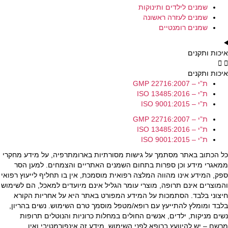
שמנים לילדים ותינוקות
שמנים לעזרה ראשונה
שמנים רומנטיים
איכות ותקנים
איכות ותקנים
ת”י – GMP 22716:2007
ת”י – ISO 13485:2016
ת”י – ISO 9001:2015
ת”י – GMP 22716:2007
ת”י – ISO 13485:2016
ת”י – ISO 9001:2015
כל הכתוב באתר מסתמך על גישות מסורתיות בארומתרפיה, על מידע מחקרי
ממאגרי מידע וכן ספרות בתחום השמנים האתריים והצמחים. למען הסר
ספק, המידע אינו מהווה המלצה רפואית מוסמכת, אין בו תחליף לייעוץ רפואי
והמוצרים אינם תרופה, מוצרי עומר הגליל אינם מיועדים למאכל, הם לשימוש
חיצוני בלבד. הסתמכות על המידע המפורט באתר היא על אחריות הקורא
בלבד ומומלץ להתייעץ עם רופא/מטפל מוסמך טרם השימוש. נשים בהריון,
נשים מניקות, ילדים, אנשים החולים במחלות כרוניות והנוטלים תרופות
מרשם – יש להיוועץ ברופא לפני השימוש. מידע זה אינפורמטיבי ואין