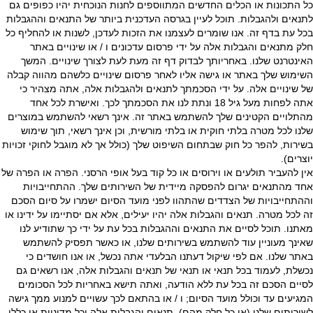
כל התכונות או הכלים החדשים המתווספים לחנות הנוכחית יהיו כפופים גם
לתנאים ולהגבלות. תוכל לעיין בגרסה העדכנית ביותר של התנאים וההגבלות
בכל עת בדף זה. אנו שומרים לעצמנו את הזכות לעדכן, לשנות או להחליף כל
חלק מתנאים והגבלות אלה על ידי פרסום עדכונים ו / או שינויים באתר
האינטרנט שלנו. באחריותך לבדוק דף זה מעת לעת לצורך שינויים. המשך
השימוש שלך באתר או גישה אליו לאחר פרסום שינויים כלשהם מהווה קבלה
של שינויים אלה. על ידי הסכמתך לתנאים ולהגבלות אלה, אתה מצהיר כי
אתה לפחות מעל גיל 18 ונתת לנו את הסכמתך לכך. ואישרת לכל אחד
מהתלויים הקטינים שלך להשתמש באתר זה. אינך רשאי להשתמש במוצרים
שלנו לכל מטרה בלתי חוקית או בלתי מורשית, וכן אינך רשאי, תוך שימוש
בשירות, להפר כל חוק שבתחום השיפוט שלך (כולל אך לא מוגבל לחוקי זכויות
יוצרים).
אין להעביר תולעים או וירוסים או כל קוד בעל אופי הרסני. הפרה או הפרה של
אחד מהתנאים יגרום להפסקה מיידית של השירותים שלך. ההתחייבויות
וההתחייבויות של הצדדים שהתהוו לפני מועד הסיום ישמרו על סיום הסכם
זה לכל מטרה. תנאים והגבלות אלה יהיו יעילים, אלא אם יסתיימו על ידינו או
מאתנו. תוכל לסיים את התנאים וההגבלות בכל עת על ידי כך שתודיע לנו
שאינך מעוניין עוד להשתמש בשירותים שלנו, או כאשר תפסיק להשתמש
באתר שלנו. אם לפי שיקול דעתנו הבלעדי אתה נכשל, או אנו חושדים כי
נכשלת, לעמוד בכל תנאי או תנאי של תנאים והגבלות אלה, אנו רשאים גם
לסיים הסכם זה בכל עת ללא הודעה, ואתה תישא באחריות לכל הסכומים
המגיעים עד וכולל מועד הסיום; ו / או בהתאם לכך עשויים למנוע ממך גישה
לשירותים שלנו (או כל חלק מהם). תנאים והגבלות אלה וכל מדיניות או כללי