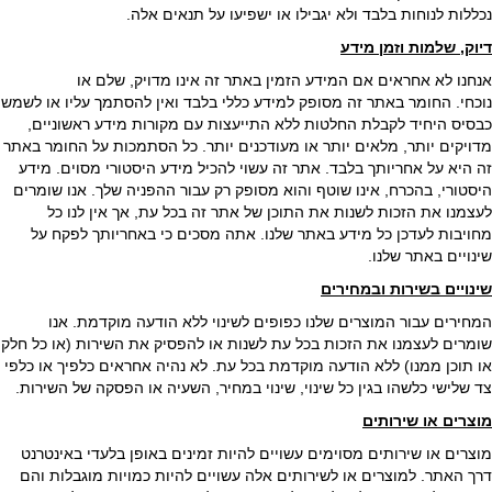
נכללות לנוחות בלבד ולא יגבילו או ישפיעו על תנאים אלה.
דיוק, שלמות וזמן מידע
אנחנו לא אחראים אם המידע הזמין באתר זה אינו מדויק, שלם או
נוכחי. החומר באתר זה מסופק למידע כללי בלבד ואין להסתמך עליו או לשמש
כבסיס היחיד לקבלת החלטות ללא התייעצות עם מקורות מידע ראשוניים,
מדויקים יותר, מלאים יותר או מעודכנים יותר. כל הסתמכות על החומר באתר
זה היא על אחריותך בלבד. אתר זה עשוי להכיל מידע היסטורי מסוים. מידע
היסטורי, בהכרח, אינו שוטף והוא מסופק רק עבור ההפניה שלך. אנו שומרים
לעצמנו את הזכות לשנות את התוכן של אתר זה בכל עת, אך אין לנו כל
מחויבות לעדכן כל מידע באתר שלנו. אתה מסכים כי באחריותך לפקח על
שינויים באתר שלנו.
שינויים בשירות ובמחירים
המחירים עבור המוצרים שלנו כפופים לשינוי ללא הודעה מוקדמת. אנו
שומרים לעצמנו את הזכות בכל עת לשנות או להפסיק את השירות (או כל חלק
או תוכן ממנו) ללא הודעה מוקדמת בכל עת. לא נהיה אחראים כלפיך או כלפי
צד שלישי כלשהו בגין כל שינוי, שינוי במחיר, השעיה או הפסקה של השירות.
מוצרים או שירותים
מוצרים או שירותים מסוימים עשויים להיות זמינים באופן בלעדי באינטרנט
דרך האתר. למוצרים או לשירותים אלה עשויים להיות כמויות מוגבלות והם