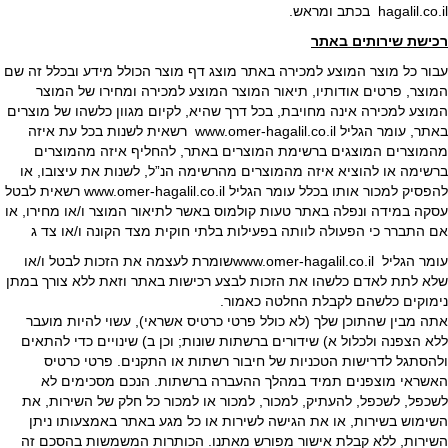
hagalil.co.il בכתב ומראש.
רכישת שירותים באתר
עבור כל מוצר המוצע למכירה באתר מוצג דף מוצר הכולל מידע ובכלל זה שם
המוצר, פרטים אודותיו, תיאור המוצר המוצע למכירה ומחירו של המוצר
המוצע למכירה אינה מחויבת, בכל דרך שהיא, לקיום מגוון כלשהו של מוצרים
באתר, עומר הגליל www.omer-hagalil.co.il רשאית לשנות בכל עת איזה
מהמוצרים המוצגים ברשימת המוצרים באתר, להחליף איזה מהמוצרים
ברשימה או להוציא איזה מהמוצרים מהרשימה הנ”ל, לשנות את עיצובו, או
להפסיק למכור אותו בכלל עומר הגליל www.omer-hagalil.co.il רשאית לבטל
עסקה במידה ונפלה באתר טעות קולמוס באשר לתיאור המוצר ו/או מחירו, או
אם התברר כי הפעולה לוותה בפעילות בלתי חוקית מצד הקונה ו/או צד ג
עומר הגליל www.omer-hagalil.co.ilשומרת לעצמה את הזכות לבטל ו/או
שלא לתת לאדם כלשהו את הזכות לבצע רכישות באתר וזאת ללא צורך במתן
נימוקים כלשהם לקבלת החלטה כאמור.
אתה מבין שהתוכן שלך (לא כולל פרטי כרטיס אשראי), עשוי להיות מועבר
ללא הצפנה ולכלול א) שידורים ברשתות שונות; וכן ב) שינויים כדי להתאים
ולהסתגל לדרישות הטכניות של חיבור רשתות או התקנים. פרטי כרטיס
האשראי מוצפנים תמיד במהלך ההעברה ברשתות. הנכם מסכימים לא
לשכפל, לשכפל, להעתיק, למכור, למכור או למכור כל חלק של השירות, את
השימוש בשירות, או את הגישה לשירות או כל מגע באתר באמצעותו ניתן
השירות, ללא קבלת אישור מפורש מאתנו. הכותרות המשמשות בהסכם זה