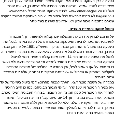
הסליקה בגין העסקה. במידה ולא יתקבל אישור, תועבר הודעה על כך ללקוח,
אשר יידרש לספק אמצעי תשלום אחר. במידה ולא יעשה כן, רשאית עומר
הגליל www.omer-hagalil.co.il לבטל העסקה. עומר הגליל www.omer-
hagalil.co.il לא תהיה אחראית לכל איחור ו/או עיכוב באספקת המוצר במקרה
שנגרם כתוצאה מכוח עליון ו/או אירועים שאינם בשליטתה.
ביטול עסקה והחזרת מוצרים
על הרוכש לבדוק את תכולת המשלוח עם קבלתו ולהשוותו הן להזמנה והן
לחשבונית שתמסר לו בעת האספקה. באפשרותו של הקונה באתר לבטל את
העסקה בהתאם להוראות חוק הגנת הצרכן, התשמ”א 1981.על-פי חוק הגנת
הצרכן, במידה ובחר רוכש לבטל את העסקה שלא עקב פגם במוצר, רשאי הוא
לבטל את העסקה בכתב תוך 14 ימים מיום קבלת המוצר. תנאי לביטול
העסקה הוא כי הרוכש יחזיר את המוצר לחברה וכי המוצר לא נפגם ולא נעשה
בו שימוש. על אף האמור לעיל, אין החזרה או החלפה של מוצרים הניתנים
להקלטה, שעתוק או שכפול או שאריזתם המקורית נפתחה, אלא אם התברר
שהם פגומים.
במקרה של השבת מוצר רשאי האתר לגבות מהרוכש דמי ביטול בשיעור של עד
5% ממחיר המוצר או 100 ש”ח, על-פי הנמוך מביניהם. כמו כן חייב הרוכש
להחזיר את המוצר אל ספק המוצר, על חשבונו, בצירוף חשבונית המס ומכתב
המתאר את הבעיה במוצר, תוך 14 יום מיום קבלת הודעת הביטול. המוצר
יוחזר באריזתו המקורית, שלם, ללא כל פגיעה או נזק וללא שנעשה בו שימוש.
כמו כן, הזכות להחזיר או להחליף מוצר ו/או שירות כפופה לסייגים נוספים
כאמור בסעיף בחוק הגנת הצרכן.