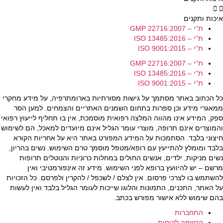
איכות ותקנים
ת”י – GMP 22716:2007
ת”י – ISO 13485:2016
ת”י – ISO 9001:2015
ת”י – GMP 22716:2007
ת”י – ISO 13485:2016
ת”י – ISO 9001:2015
כל הכתוב באתר מסתמך על גישות מסורתיות בארומתרפיה, על מידע מחקרי
ממאגרי מידע וכן ספרות בתחום השמנים האתריים והצמחים. למען הסר
ספק, המידע אינו מהווה המלצה רפואית מוסמכת, אין בו תחליף לייעוץ רפואי
והמוצרים אינם תרופה, מוצרי עומר הגליל אינם מיועדים למאכל, הם לשימוש
חיצוני בלבד. הסתמכות על המידע המפורט באתר היא על אחריות הקורא
בלבד ומומלץ להתייעץ עם רופא/מטפל מוסמך טרם השימוש. נשים בהריון,
נשים מניקות, ילדים, אנשים החולים במחלות כרוניות והנוטלים תרופות
מרשם – יש להיוועץ ברופא לפני השימוש. מידע זה אינפורמטיבי ואין
להשתמש בו לצרכי פרסום. אין לצלם / לשכפל / להקרין ולפרסם. כל הזכויות
על האתר, התכנים, התמונות והלוגו שייכות לעומר הגליל בלבד ואין לעשות
בהם שימוש ללא אישור מפורש בכתב.
התחברות
הרשמה לקוחות