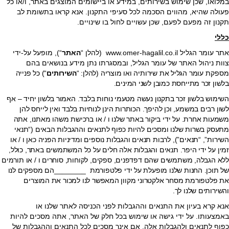
במלואו, שכן שימוש בשירותים, במידע או ביישומים המוצגים באתר, ו/או כל
פעולה שהיא, מהווים הסכמה לכל סעיפי התקנון. אנא קראו בתשומת לב
תקנון זה מפעם לפעם, שכן עשויים לחול בו שינויים.
כללי
אתר עומר הגליל www.omer-hagalil.co.il (להלן “
האתר
“), מופעל על-ידי
צוות ניהול האתר של עומר הגליל, ובמסגרתו נתן מידע בנושאים בהם
מספקת
עומר הגליל את שירותיה ואו מוצריה (להלן: “
השירותים
“)
כל פנייה
בלשון זכר מתייחסת כמובן לשני המינים.
השימוש בלשון זכר בתקנון נעשה מטעמי נוחות בלבד. האמור בלשון יחיד – אף
לשון רבים במשמע, וכן להיפך. הכותרות הינן לנוחיות בלבד ואין לייחס להן
משמעות אחרת. על ידי ביקור באתר שלנו ו / או ברכישת משהו מאתנו, אתה
מתעסק בשרות שלנו ומסכים להיות כפוף לתנאים וההגבלות הבאים (“תנאי
השירות”, “תנאים”), לרבות תנאים והגבלות נוספים ומדיניות הפניה כאן ו / או
זמין על ידי היפר. תנאים והגבלות אלה חלים על כל המשתמשים באתר, כולל,
ללא הגבלה, משתמשים שהם דפדפנים, ספקים, לקוחות, סוחרים ו / או תורמים
של תוכן. החנות שלנו מופעלת על ידי פלטפורמת ________הם מספקים לנו
את פלטפורמת מסחר אלקטרוני מקוון המאפשר לנו למכור את המוצרים
והשירותים שלנו לך.
אנא קרא בעיון את התנאים וההגבלות לפני הכניסה לאתר שלנו או
באמצעותו. על ידי גישה או שימוש בכל חלק של האתר, אתה מסכים להיות
כפוף לתנאים ולהגבלות אלה. אם אינך מסכים לכל התנאים וההגבלות של