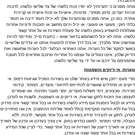
וההגבלות.
אתה מסכים כי הערותיך לא יפרו זכות כלשהי של צד שלישי כלשהו, לרבות
זכויות יוצרים, סימן מסחרי, פרטיות, אישיות או זכות אישית או קניינית
אחרת. כמו כן, אתה מסכים שההערות שלך לא יכילו חומר דיבה או חומר
בלתי חוקי, פוגעני או פוגעני, או יכיל וירוס מחשב או תוכנות זדוניות אחרות
שעלולות להשפיע באופן כלשהו על פעולת השירות או על אתר קשור
כלשהו. אתה לא יכול להשתמש בדואר שווא – כתובת מייל, מתיימר להיות
שמישהו אחר מלבדך, או בכל דרך אחרת להטעות אותנו או צדדים שלישיים
באשר למקור של כל הערות. אתה האחראי הבלעדי לכל הערות שתעשה ואת
הדיוק שלהן. איננו נוטלים על עצמנו כל אחריות ואינכם אחראים לכל תגובה
שתפורסם על ידכם או על ידי צד שלישי כלשהו.
טעויות, אי-דיוקים והשמטות
מדי פעם ייתכן שיש מידע באתר שלנו או בשירות המכיל שגיאות דפוס, אי
דיוקים או מחדלים שעשויים להתייחס לתיאורי מוצרים, תמחור, קידומי
מכירות, מבצעים, דמי משלוח מוצרים, זמני מעבר וזמינות. אנו שומרים
לעצמנו את הזכות לתקן שגיאות, אי דיוקים או השמטות, ולשנות או לעדכן
מידע או לבטל הזמנות אם מידע כלשהו בשירות או בכל אתר קשור אינו מדויק
בכל עת ללא הודעה מוקדמת (כולל לאחר שליחת ההזמנה) .אין אנו מתחייבים
לעדכן, לתקן או להבהיר מידע בשירות או בכל אתר מקושר, לרבות, ללא
הגבלה, פרטי תמחור, למעט כנדרש בחוק. אין צורך בעדכון או עדכון של תאריך
עדכון או תאריך ריענון של השירות או בכל אתר קשור, כדי לציין שכל המידע
בשירות או בכל אתר קשור שונה או עודכן.