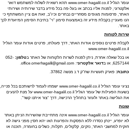
עומר הגליל www.omer-hagalil.co.il תהא רשאית לשלוח למשתמש דואר
אלקטרוני, לפנות אליו בכתב או בעל-פה בכל מידע בדבר שירותיה ושירותי
האתר, פרסומות מגופים מסחריים נבחרים וכיו”ב, זאת אם ציין המשתתף כי
הנו מעוניין בקבלת מידע זה באמצעות סימון “וי” בתיבת הסימון המיועדת לכך
באתר.
שירות לקוחות
לקבלת פרטים נוספים אודות האתר, דרך פעולתו, פרטים אודות עומר הגליל
www.omer-hagalil.co.il
או בכל שאלה אחרת, ניתן לפנות לשרות הלקוחות של האתר ב
טלפון:
052-
6257144, או ב
דואר אלקטרוני
:
office.omerhagalil@gmail.com.
כתובת:
פארק תעשיות שח”ק ד.נ מנשה 37862‏.
נציגי עומר הגליל www.omer-hagalil.co.il ישמחו לעמוד לרשותכם בכל פנייה,
בשעות הפעילות של עומר הגליל www.omer-hagalil.co.il על מנת להנעים
את הגלישה באתר ולעזור בתהליך הרכישה, דרך “צור איתנו קשר”.
שונות
עומר הגליל www.omer-hagalil.co.il אינה מתחייבת שהשירות הניתן באתר
לא יופרע, יינתן כסדרו ללא הפסקות והפרעות ו/או יהא חסין מפני גישה לא
חוקית למחשבי האתר, נזקים, קלקולים, תקלות, כשלים בחומרה, תוכנה או