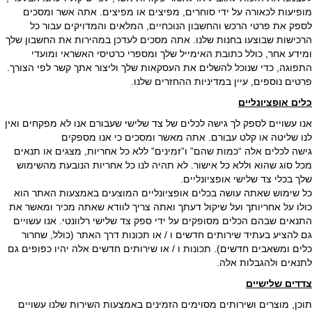
מופיעות לכאורה על ידי סוחרים, מפיצים או מפיצים. אתה אשר ומסכים
לספק את פרטי הרכש והחשבון הנוכחיים, המלאים והמדויקים עבור כל
הרכישות שבוצעו בחנות שלנו. אתה מסכים לעדכן במהירות את החשבון שלך
ומידע אחר, כולל כתובת האימייל שלך ומספרי כרטיסי האשראי ומועדי
התפוגה, כדי שנוכל להשלים את העסקאות שלך וליצור אתך קשר לפי הצורך.
פרטים נוספים, עיין במדיניות ההחזרים שלנו.
כלים אופציונליים
אנו עשויים לספק לך גישה לכלים של צד שלישי שעבורם אנו לא מפקחים ואין
לנו שליטה או קלט עבורם. אתה מאשר ומסכים כי אנו מספקים
גישה לכלים אלה “כמות שהם” ו”זמינים” ללא כל אחריות, מצגים או תנאים
מכל סוג שהוא וללא כל אישור. לא תהיה לנו כל אחריות הנובעת מהשימוש
שלך בכלי צד שלישי אופציונליים.
כל שימוש שאתה עושה בכלים אופציונליים המוצעים באמצעות האתר הוא
כולו על אחריותך ועל שיקול דעתך ואתה צריך לוודא שאתה מכיר ומאשר את
התנאים שבהם הכלים מסופקים על ידי ספק צד שלישי רלוונטי. אנו עשויים
גם להציע בעתיד שירותים חדשים ו / או תכונות דרך האתר (כולל, שחרור
כלים ומשאבים חדשים). תכונות ו / או שירותים חדשים אלה יהיו כפופים גם
לתנאים ולהגבלות אלה.
צדדים שלישיים
תוכן, מוצרים ושירותים מסוימים הזמינים באמצעות השירות שלנו עשויים