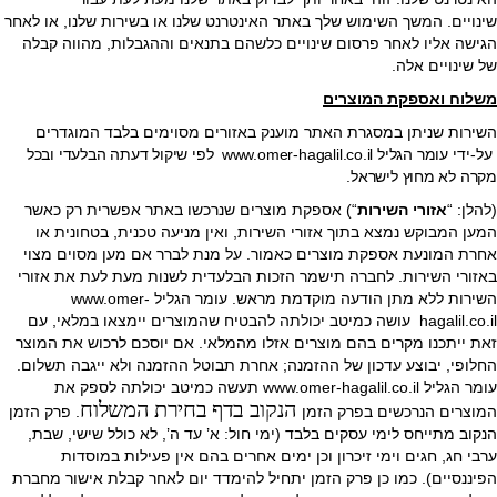
שינויים. המשך השימוש שלך באתר האינטרנט שלנו או בשירות שלנו, או לאחר
הגישה אליו לאחר פרסום שינויים כלשהם בתנאים וההגבלות, מהווה קבלה
של שינויים אלה.
משלוח ואספקת המוצרים
השירות שניתן במסגרת האתר מוענק באזורים מסוימים בלבד המוגדרים
על-ידי
עומר הגליל www.omer-hagalil.co.il לפי שיקול דעתה הבלעדי ובכל
מקרה לא מחוץ לישראל.
(להלן: “
אזורי השירות
“) אספקת מוצרים שנרכשו באתר אפשרית רק כאשר
המען המבוקש נמצא בתוך אזורי השירות, ואין מניעה טכנית, בטחונית או
אחרת המונעת אספקת מוצרים כאמור. על מנת לברר אם מען מסוים מצוי
באזורי השירות. לחברה תישמר הזכות הבלעדית לשנות מעת לעת את אזורי
השירות ללא מתן הודעה מוקדמת מראש. עומר הגליל www.omer-
hagalil.co.il עושה כמיטב יכולתה להבטיח שהמוצרים יימצאו במלאי, עם
זאת ייתכנו מקרים בהם מוצרים אזלו מהמלאי. אם יוסכם לרכוש את המוצר
החלופי, יבוצע עדכון של ההזמנה; אחרת תבוטל ההזמנה ולא ייגבה תשלום.
עומר הגליל www.omer-hagalil.co.il תעשה כמיטב יכולתה לספק את
הנקוב בדף בחירת המשלוח
המוצרים הנרכשים בפרק הזמן
. פרק הזמן
הנקוב מתייחס לימי עסקים בלבד (ימי חול: א’ עד ה’, לא כולל שישי, שבת,
ערבי חג, חגים וימי זיכרון וכן ימים אחרים בהם אין פעילות במוסדות
הפיננסיים). כמו כן פרק הזמן יתחיל להימדד יום לאחר קבלת אישור מחברת