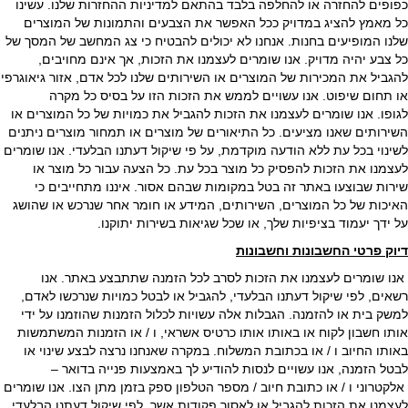
כפופים להחזרה או להחלפה בלבד בהתאם למדיניות ההחזרות שלנו. עשינו
כל מאמץ להציג במדויק ככל האפשר את הצבעים והתמונות של המוצרים
שלנו המופיעים בחנות. אנחנו לא יכולים להבטיח כי צג המחשב של המסך של
כל צבע יהיה מדויק. אנו שומרים לעצמנו את הזכות, אך אינם מחויבים,
להגביל את המכירות של המוצרים או השירותים שלנו לכל אדם, אזור גיאוגרפי
או תחום שיפוט. אנו עשויים לממש את הזכות הזו על בסיס כל מקרה
לגופו. אנו שומרים לעצמנו את הזכות להגביל את כמויות של כל המוצרים או
השירותים שאנו מציעים. כל התיאורים של מוצרים או תמחור מוצרים ניתנים
לשינוי בכל עת ללא הודעה מוקדמת, על פי שיקול דעתנו הבלעדי. אנו שומרים
לעצמנו את הזכות להפסיק כל מוצר בכל עת. כל הצעה עבור כל מוצר או
שירות שבוצעו באתר זה בטל במקומות שבהם אסור. איננו מתחייבים כי
האיכות של כל המוצרים, השירותים, המידע או חומר אחר שנרכש או שהושג
על ידך יעמוד בציפיות שלך, או שכל שגיאות בשירות יתוקנו.
דיוק פרטי החשבונות וחשבונות
אנו שומרים לעצמנו את הזכות לסרב לכל הזמנה שתתבצע באתר. אנו
רשאים, לפי שיקול דעתנו הבלעדי, להגביל או לבטל כמויות שנרכשו לאדם,
למשק בית או להזמנה. הגבלות אלה עשויות לכלול הזמנות שהוזמנו על ידי
אותו חשבון לקוח או באותו אותו כרטיס אשראי, ו / או הזמנות המשתמשות
באותו החיוב ו / או בכתובת המשלוח. במקרה שאנחנו נרצה לבצע שינוי או
לבטל הזמנה, אנו עשויים לנסות להודיע לך באמצעות פנייה בדואר –
אלקטרוני ו / או כתובת חיוב / מספר הטלפון ספק בזמן מתן הצו. אנו שומרים
לעצמנו את הזכות להגביל או לאסור פקודות אשר, לפי שיקול דעתנו הבלעדי,