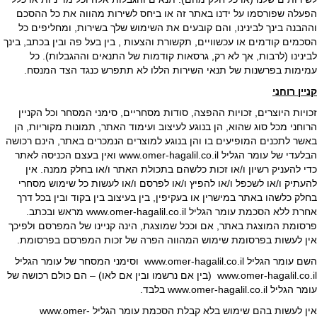
הפעלה שפורסמו על ידנו באתר זה או ביחס לשירות מהווה את כל ההסכם
וההבנה בינך לבינינו, והם קובעים את השימוש שלך בשירות, ומחליפים כל
הסכמים קודמים או עכשוויים, תקשורת והצעות , בין בעל פה ובין בכתב, בינך
לבינינו (לרבות, אך לא רק, גרסאות קודמות של התנאים וההגבלות). כל
עמימות בפרשנות של תנאי השירות הללו לא תתפרש כנגד הצד המנסח.
קניין רוחני
זכויות היוצרים, זכויות ההפצה, סודות מסחריים, סימני המסחר וכל הקניין
הרוחני מכל סוג שהוא, הן בנוגע לעיצוב ועימוד האתר, תמונות מקוריות, הן
באשר לתכנים המופיעים בו והן בנוגע למוצרים הנמכרים באתר, הינם רכושה
הבלעדי של עומר הגליל www.omer-hagalil.co.il ואין בעצם הכניסה לאתר
כדי להעניק רשיון ו/או זכות כלשהם בתכולת האתר ו/או בחלק ממנה. אין
להעתיק ו/או לשכפל ו/או להפיץ ו/או לפרסם ו/או לעשות כל שימוש מסחרי
בחלק כלשהו באתר במישרין או בעקיפין, בין בעיצוב בין בקוד ובין בכל דרך
אחרת ללא הסכמת עומר הגליל www.omer-hagalil.co.il מראש ובכתב.
פרסומת המוצגת באתר, אם וככל שמוצגת, הינה קניינו של המפרסם ולפיכך
אין לעשות בפרסומת שימוש המהווה הפרה של זכות המפרסם בפרסומת.
השם עומר הגליל www.omer-hagalil.co.il וסימני המסחר של עומר הגליל
www.omer-hagalil.co.il (בין אם נרשמו ובין אם לאו) – הם כולם רכושה של
עומר הגליל www.omer-hagalil.co.il בלבד.
אין לעשות בהם שימוש בלא קבלת הסכמת עומר הגליל www.omer-