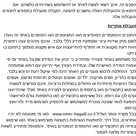
הסכם זה, אינך רשאי לגשת לאתר או להשתמש בשירותים כלשהם. אם
התנאים וההגבלות האלה נחשבים להצעה, הקבלה מוגבלת במפורש לתנאים
והגבלות אלה.
הגבלת אחריות
התכנים והמאמרים המופיעים ו/או המצוטטים ו/או המופנים באתר זה נועדו
לשם מתן שירות עיוני ואספקת מידע כללי בלבד, ואינם מהווים עצה רפואית,
חוות דעת מקצועית או תחליף להתייעצות עם איש מקצוע מוסמך בתחום בו
ניתנו.
כל משתמש באתר מצהיר ומתחייב כי יבחן את המידע שקיבל באתר על-פי
אמות המידה האישיות שלו, ובמידת הצורך אף יתייעץ עם רופא שמומחה
לכך. ההחלטה לרכוש מוצרים מן האתר הינה לפי שיקול דעת הרוכש בלבד.
נשים בהריון, נשים מניקות, ילדים, אנשים הנוטלים תרופות מרשם, אנשים
בעלי רגישיות מיוחדות או החולים במחלות כרוניות, אינם מורשים לעשות
שימוש בתכשירים ו/או בתוספים המוצעים למכירה באתר מבלי שהתייעצו
טרם לכן עם רופא. ככל ששימוש בתכשירים ו/או בתוספות גורם לאיזושהי
תופעת לוואי שאינה מוכרת למשתמש יש להפסיק השימוש מייד ולהיוועץ
ברופא.
בכל מקרה עומר הגליל www.omer-hagalil.co.il ו/או מי מטעמה לא יהיו
אחראים, בכל דרך, לתופעות הנגרמות כתוצאה משימוש באתר ו/או שימוש
באיזה מן התכשירים ו/או התוספים הנמכרים באתר, והמטופל מתחייב לשאת
באחריות מלאה לאמור.