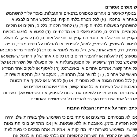
שימושים אסורים
בנוסף לאיסורים אחרים כמפורט בתנאים וההגבלות, נאסר עליך להשתמש
באתר או בתכניו: (א) לכל מטרה בלתי חוקית; (ב) לבקש אחרים לבצע או
להשתתף בפעולות בלתי חוקיות; (ג) להפר תקנות, כללים, חוקים או חוקים
מקומיים, פדרליים, פרובינציאליים או מדינתיים. (ד) לפגוע או לפגוע בזכויות
הקניין הרוחני שלנו או בזכויות הקניין הרוחני של אחרים; (ה) להציק, להתעלל,
לפגוע, להשמיץ, להשמיץ, לזלזל, להפחיד או להפלות על בסיס מגדר, נטייה
מינית, דת, מוצא אתני, גזע, גיל, מוצא לאומי או נכות; (ו) למסור מידע כוזב או
מטעה; (ז) להעלות או להעביר וירוסים או כל סוג אחר של קוד זדוני שישמש או
שישמש בכל דרך שישפיעו על הפונקציונליות או על הפעולה של השירות או של
כל אתר קשור, אתרים אחרים או באינטרנט; (ח) לאסוף או לעקוב אחר המידע
האישי של אחרים; ( i ) לדואר זבל, התחזות, , מעקב וריגול, התקפות שירות,
(י) לכל מטרה מגונה או לא מוסרית; או (k) להפריע או לעקוף את תכונות
האבטחה של השירות או כל אתר קשור, אתרי אינטרנט אחרים או
באינטרנט. אנו שומרים לעצמנו את הזכות להפסיק את השימוש שלך בשירות
או בכל אתר אינטרנט הקשור להפרת כל השימושים האסורים.
כתב ויתור על אחריות; הגבלת החבות
אנו לא מבטיחים, מייצגים או מתחייבים כי השימוש שלך בשירות שלנו יהיה
ללא הפרעה, בזמן, מאובטח או ללא שגיאות. אין אנו מתחייבים כי התוצאות
שיושגו משימוש בשירות יהיו מדויקות או אמינות. אתה מסכים כי מעת לעת
אנו עשויים להסיר את השירות לתקופות זמן בלתי קצובות או לבטל את