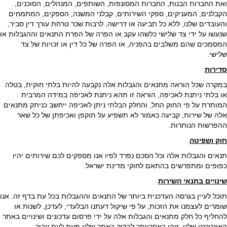
ואת החברות הבנות, החברות המסונפות, השותפים, המנהלים, הסוכנים,
הקבלנים, המעניקים, ספקי השירותים, קבלני המשנה, הספקים, המתמחים
והעובדים שלנו, ללא כל תביעה או דרישה, לרבות שכר טרחת עורך דין סביר,
שנעשו על ידי צד שלישי כלשהו עקב או הפרה של הפרת התנאים וההגבלות או
המסמכים שהם משלבים בהפניה, או הפרה של כל דין או זכויות של צד
שלישי.
סדירות
במקרה שכל הוראה מתנאים והגבלות אלה נקבעה להיות בלתי חוקית, בטלה
או בלתי ניתנת לאכיפה, הוראה זו תהא ניתנת לאכיפה במידה המרבית
המותרת על פי החוק החל, והחלק הבלתי ניתן לאכיפה ייחשב כניתק מתנאים
אלה של שירות, קביעה כאמור לא תשפיע על תוקפן ואכיפתן של כל שאר
ההפרשות הנותרות.
חוק ושפיטה
תנאים והגבלות אלה וכל הסכם נפרד לפיו אנו מספקים לכם שירותים יהיו
כפופים ומתפרשים בהתאם לחוקי מדינת ישראל.
שינויים בתנאי השירות
תוכל לעיין בגרסה העדכנית ביותר של התנאים וההגבלות בכל עת בדף זה. אנו
שומרים לעצמנו את הזכות, על פי שיקול דעתנו הבלעדי, לעדכן, לשנות או
להחליף כל חלק מתנאים והגבלות אלה על ידי פרסום עדכונים ושינויים באתר
האינטרנט שלנו. זוהי באחריותך לבדוק באתר שלנו מעת לעת עבור