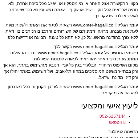
בקווי התקשורת אצל האתר או מי מספקיו או ייפגע מכל סיבה אחרת, ולא
תהיה אחראית לכל נזק – ישיר או עקיף – עגמת נפש וכיוצא בכך שייגרמו
לגולש או לרכושו עקב כך.
עומר הגליל www.omer-hagalil.co.il רשאית לסגור את האתר ולשנות מעת
לעת את מבנהו, מראהו וזמינותם של השירותים והתכנים הניתנים בו, וזאת
ללא צורך בהודעה מראש. על כן, לא תהא כל טענה, תביעה או דרישה כלפי
עומר הגליל www.omer-hagalil.co.il בקשר לכך.
רישומי המחשב של עומר הגליל www.omer-hagalil.co.il בדבר הפעולות
המתבצעות דרך האתר יהוו ראיה לכאורה לנכונות הפעולות.
מקום השיפוט הייחודי והבלעדי בגין כל עניין הנובע מהשימוש באתר, הוא אך
ורק בבתי-המשפט המוסמכים במחוז תל-אביב, ועל השימוש באתר יחולו אך
ורק דיני מדינת ישראל.
עומר הגליל www.omer-hagalil.co.il רשאית לעדכן תקנון זה בכל רגע נתון
ללא הודעה מוקדמת.
ליעוץ אישי ומקצועי
052-6257144
ווטסאפ
הרשמה לניוזלטר
הרשמה לקבלת עדכונים על מבצעים והטבות