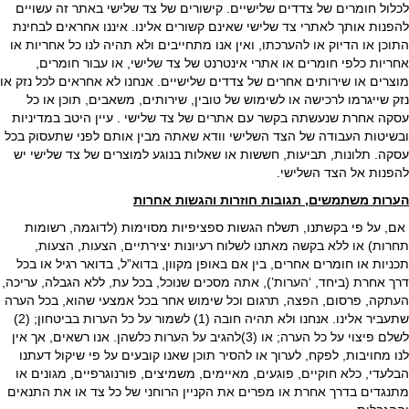
לכלול חומרים של צדדים שלישיים. קישורים של צד שלישי באתר זה עשויים
להפנות אותך לאתרי צד שלישי שאינם קשורים אלינו. איננו אחראים לבחינת
התוכן או הדיוק או להערכתו, ואין אנו מתחייבים ולא תהיה לנו כל אחריות או
אחריות כלפי חומרים או אתרי אינטרנט של צד שלישי, או עבור חומרים,
מוצרים או שירותים אחרים של צדדים שלישיים. אנחנו לא אחראים לכל נזק או
נזק שייגרמו לרכישה או לשימוש של טובין, שירותים, משאבים, תוכן או כל
עסקה אחרת שנעשתה בקשר עם אתרים של צד שלישי . עיין היטב במדיניות
ובשיטות העבודה של הצד השלישי וודא שאתה מבין אותם לפני שתעסוק בכל
עסקה. תלונות, תביעות, חששות או שאלות בנוגע למוצרים של צד שלישי יש
להפנות אל הצד השלישי.
הערות משתמשים, תגובות חוזרות והגשות אחרות
אם, על פי בקשתנו, תשלח הגשות ספציפיות מסוימות (לדוגמה, רשומות
תחרות) או ללא בקשה מאתנו לשלוח רעיונות יצירתיים, הצעות, הצעות,
תכניות או חומרים אחרים, בין אם באופן מקוון, בדוא”ל, בדואר רגיל או בכל
דרך אחרת (ביחד, ‘הערות’), אתה מסכים שנוכל, בכל עת, ללא הגבלה, עריכה,
העתקה, פרסום, הפצה, תרגום וכל שימוש אחר בכל אמצעי שהוא, בכל הערה
שתעביר אלינו. אנחנו ולא תהיה חובה (1) לשמור על כל הערות בביטחון; (2)
לשלם פיצוי על כל הערה; או (3)להגיב על הערות כלשהן. אנו רשאים, אך אין
לנו מחויבות, לפקח, לערוך או להסיר תוכן שאנו קובעים על פי שיקול דעתנו
הבלעדי, כלא חוקיים, פוגעים, מאיימים, משמיצים, פורנוגרפיים, מגונים או
מתנגדים בדרך אחרת או מפרים את הקניין הרוחני של כל צד או את התנאים