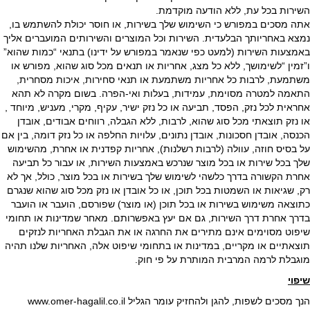
השירות בכל עת, ללא הודעה מוקדמת.
אתה מסכים במפורש כי השימוש שלך בשירות, או חוסר יכולת להשתמש בו,
נמצא באחריותך הבלעדית. השירות וכל המוצרים והשירותים המועברים אליך
באמצעות השירות (למעט כפי שנאמר במפורש על ידינו) בתנאי “כמות שהוא”
ו”זמין “לשימושך, ללא כל מצג, אחריות או תנאים מכל סוג שהוא, מפורש או
משתמעת, לרבות כל אחריות משתמעת או תנאי סחירות, איכות מסחרית,
התאמה למטרה מסוימת, עמידות, בעלות ואי-הפרה. בשום מקרה לא תהא
אחראית לכל נזק, הפסד, תביעה או כל נזק ישיר, עקיף, מקרי, מעניש, מיוחד ,
או נזק תוצאתי מכל סוג שהוא, לרבות, ללא הגבלה, רווחים אבודים, אובדן
הכנסה, אובדן חסכונות, אובדן נתונים, עלויות החלפה או כל נזק דומה, בין אם
על בסיס חוזה, עוולה (לרבות רשלנות), אחריות קפדנית או אחרת, מהשימוש
שלך בכל שירות או בכל מוצר שנרכש באמצעות השירות, או עבור כל תביעה
אחרת הקשורה בדרך כלשהי לשימוש שלך בשירות או בכל מוצר, כולל, אך לא
רק, שגיאות או השמטות בכל תוכן, או כל אובדן או נזק מכל סוג שהוא שנגרם
כתוצאה משימוש בשירות או בכל תוכן (או מוצר) שפורסם, הועבר או הועבר
בדרך אחרת דרך השירות, גם אם יעץ באפשרותם. מאחר שמדינות או תחומי
שיפוט מסוימים אינם מתירים את החרגה או את הגבלת האחריות לנזקים
תוצאתיים או מקריים, במדינות או בתחומי שיפוט אלה, האחריות שלנו תהיה
מוגבלת לרמה המרבית המותרת על פי חוק.
שיפוי
הנך מסכים לשפות, להגן ולהחזיק עומר הגליל www.omer-hagalil.co.il