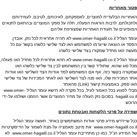
פטור מאחריות
האחריות הבלעדית למוצרים, לאספקתם, לאיכותם, לטיבם, לעמידותם
ולתכולתם, לרבות הוראות הפעלה, חלה על ספקי המוצרים ובהתאם לתנאים
המופיעים על תעודת האחריות שמצורפת אליהם.
עומר הגליל www.omer-hagalil.co.il לא תהיה אחראית לכל נזק, אובדן,
הפסד או הוצאה שייגרמו למשתמש ו/או לצד שלישי כלשהו בקשר עם כל
מעשה ו/או מחדל שמקורו בצד שלישי כלשהו.
עומר הגליל www.omer-hagalil.co.il לא תהא אחראית לכל מחדל ו/או פעולה,
מכל סוג שהוא, שתוליד קשר בין המשתמש לבין צד שלישי כלשהו ו/או
שמקורה בקשר כזה, אף אם המשתמש למד אודות הצד השלישי ו/או אודות
אתר המכירות שלו, ו/או פנה לצד השלישי ו/או לאתר המכירות של צד שלישי
ו/או ספק, באמצעות קישור (Link) מהאתר.
מבלי לפגוע בכל האמור לעיל, בכל מקרה לא תישא עומר הגליל www.omer-
hagalil.co.il בסכום נזק העולה על מחיר המוצרים אשר הוזמנו ושולמו על-ידי
הרוכש.
שמירה על פרטי הלקוחות ואבטחת נתונים
ככל שיידרש מידע פרטי אודות המשתמשים באתר, תעשה עומר הגליל
www.omer-hagalil.co.il את מיטב מאמציה על-מנת לשמור על הדיסקרטיות
של המידע הנ”ל. כמו כן מתחייבת עומר הגליל www.omer-hagalil.co.il לא