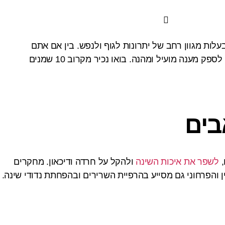
ות מגוון רחב של יתרונות לגוף ולנפש. בין אם אתם
מתעניינים בארומתרפיה, ברפואה משלימה או שאתם מחפשים פתרונות טבעיים לגוף ולנפש – שמנים אתריים מומלצים יכולים לספק מענה מועיל ומהנה. בואו נכיר מקרוב 10 שמנים
,
לשפר את איכות השינה
ולהקל על חרדה ודיכאון. מחקרים
 והפרחוני גם מסייע בהרפיית השרירים ובהפחתת נדודי שינה.