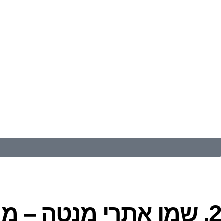
2. שמן אתרי מנטה – מרענן, מצנן ומשפר את הנשימה