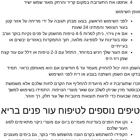
אחסנו את התערובת במקום קריר והרחק מאור שמש ישיר
אופן השימוש:
לפני השימוש הראשון, בצעו מבחן תגובה על ידי מריחה על אזור קטן
בעור הצוואר והמתינו 24 שעות
אם אין גירוי, ניתן למרוח 4-5 טיפות מהשמן על פנים נקיות בוקר וערב
עסו בעדינות עד לספיגה מלאה, תוך התמקדות באזורים יבשים או
בעייתיים
אם העור שלך רגיש במיוחד, התחל עם 2-3 טיפות או דלל עם עוד קצת
שמן רוז היפ
השמן הזה יכול להחזיק מעמד עד 6 חודשים אם הוא מאוחסן כראוי. תמיד
בדקו אם השמן השתנה בצבע או ריח לפני השימוש.
זכרו שתערובת זו לא מיועדת להחליף את הקרם לחות שלכם אלא משמשת
כבוסטר מזין שניתן לשלב עם שאר מוצרי הטיפוח. התמידו בשימוש למשך
כמה שבועות כדי לראות תוצאות מיטביות של עור חלק, רך וזוהר.
טיפים נוספים לטיפוח עור פנים בריא
נקו את הפנים בעדינות פעמיים ביום עם מוצרי ניקוי מתאימים לסוג
העור שלכם
הקפידו להשתמש בקרם הגנה מהשמש מדי בוקר, גם בימים מעוננים