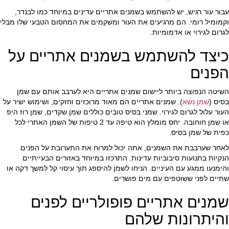
עד
עד
עבור עור רגיש, יש להשתמש בשמנים אתריים עדינים במיוחד כמו לבנדר,
וקמומיל רומי. הם מרגיעים את העור ומשקמים את המחסום הטבעי שלו מבלי
לגרום לגירוי או אדמומיות.
כיצד להשתמש בשמנים אתריים על
הפנים
השיטה הנפוצה ביותר ליישום שמנים אתריים היא לערבב אותם עם שמן
בסיס (
שמן נשא
). שמנים אתריים הם מאוד מרוכזים וחזקים, ושימוש ישיר על
העור עלול לגרום לגירוי. שמני בסיס טובים כוללים שמן שקדים, שמן רוז היפ
או שמן חוחובה. יחס מומלץ הוא טיפה עד 2 טיפות של השמן האתרי לכל
כפית של שמן בסיס.
לאחר שערבבת את השמנים, אתה יכול למרוח את התערובת על הפנים
הנקיות בתנועות סיבוביות עדינות. התרכזו במיוחד באזורים הבעייתיים
והימנעו ממגע עם העיניים. הניחו לשמן להיספג תוך עיסוי קל למשך דקה או
שתיים לפני ששוטפים עם מים פושרים.
שמנים אתריים פופולריים לפנים
והיתרונות שלהם