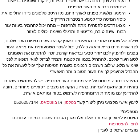
הקפידו לצרוך תזונה בריאה עשירה בפירות, ירקות ושומנים בריאים
שתומכת בבריאות העור מבפנים
הימנעו מלגעת בפנים לאורך היום, נקו היטב טלפונים נייד והחליפו את
כיסוי המיטה כדי למנוע הצטברות חיידקים
מצאו דרכים להפחית מתח ולהרפות – מתח יכול להחמיר בעיות עור
רבות. שינה טובה, מדיטציה ותרגילי נשימה יכולים לעזור.
שילוב של שמנים אתריים מתאימים באופן קבוע בשגרת טיפוח העור שלכם,
לצד אורח חיים בריא ודאגה כוללת, יכול לשפר משמעותית את מראה העור
בפנים ולהעניק לכם זוהר טבעי ובריאות קורנת. זכרו להתאים את השמנים
לסוג העור שלכם, להתחיל בכמויות קטנות ותמיד לבדוק לוואי תופעות לפני
שימוש מלא. שילוב השמנים הנכונים בשגרת הטיפוח שלך יכול לעשות את כל
ההבדל ולהעניק לך את העור הטוב ביותר האפשרי.
המידע בכתבה מבוסס על ידע מתחום הארומתרפיה. יש להשתמש בשמנים
בזהירות ובהתאם להנחיות. בהריון, הנקה או מצבים רפואיים מיוחדים, חובה
להתייעץ עם מומחית ארומתרפיה לשימוש בטוח ומותאם אישית.
ליעוץ אישי מקצועי ניתן ליצור קשר
בטלפון
או
בווטסאפ
: 0526257144
מטפלים?
הצטרפו למועדון המיוחד שלנו וגלו מגוון הטבות שהכנו במיוחד עבורכם.
לחצו להצטרפות
מוצרים שיכולים לעניין