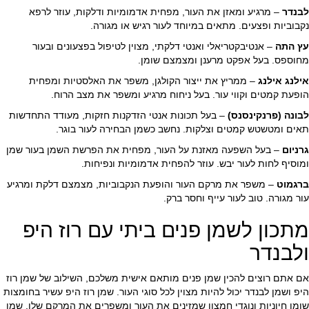
לבנדר
– מרגיע ומאזן את העור, מפחית אדמומיות ודלקות, עוזר לרפא
נקבוביות ופצעים. מתאים במיוחד לעור רגיש או מגורה.
עץ התה
– אנטיבקטריאלי ואנטי דלקתי, מצוין לטיפול בפצעונים ובעור
מחוספס. בעל אפקט מרענן ומצמצם שומן.
אילנג אילנג
– ממריץ את ייצור הקולגן, משפר את האלסטיות ומפחית
הופעת קמטים וקווי עור. בעל ניחוח מרגיע ומשפר את מצב הרוח.
לבונה (פרנקינסנס)
– בעל תכונות אנטי הזדקנות חזקות, מעודד התחדשות
תאים ומטשטש קמטים וצלקות. נחשב כשמן הבחירה לעור בוגר.
גרניום
– בעל השפעה מאזנת על העור, מפחית את הפרשת השמן בעור שמן
ומוסיף לחות לעור יבש. עוזר להפחית אדמומיות ונפיחות.
ברגמוט
– משפר את מרקם העור והופעת הנקבוביות, מצמצם דלקת ומרגיע
עור מגורה. טוב לעור עייף וחסר ברק.
מתכון לשמן פנים ביתי עם רוז היפ
ולבנדר
אם אתם רוצים להכין שמן פנים מותאם אישית משלכם, השילוב של שמן רוז
היפ ושמן לבנדר יכול להיות מצוין לכל סוגי העור. שמן רוז היפ עשיר בחומצות
שומן חיוניות ונוגדי חמצון שמזינים את העור ומשפרים את המרקם שלו. שמן