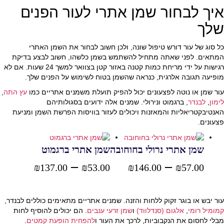
איך לבחור שמן אתרי לעור הפנים
שלך
כל סוג של עור דורש טיפול שונה, ולכן חשוב לבחור את השמן האתרי
המתאים. לפני שאתה מתחיל להשתמש בשמן כלשהו, חשוב לבצע בדיקת
רגישות על ידי מריחת כמות קטנה באזור קטן בצוואר למשך 24 שעות. אם לא
מופיעה תגובה אלרגית, כנראה שהשמן בטוח לשימוש על הפנים שלך.
עור שמן או נוטה לפצעונים יכול להפיק תועלת משמנים אתריים כמו
עץ התה
,
לימון
,
לבנדר
, ברגמוט ונירולי. שמנים אלה ידועים בסגולותיהם
האנטיבקטריאליות והמאזנות ויכולים לעזור בוויסות הפרשת השמן ומניעת
פצעונים.
שמן אתרי נרולי בחוחובה
שמן אתרי ברגמוט
–
טווח
–
טווח
₪
137.00
₪
53.00
₪
146.00
₪
57.00
בחר אפשרויות
בחר אפשרויות
מחירים:
מחירים
עור יבש או בוגר זקוק ללחות והזנה. שמנים אתריים מתאימים כוללים לבנדר,
קמומיל רומי
,
אלגום (סנדלווד)
ו
שמן זרעי ענבים
. הם יכולים להוסיף לחות
מבלי לחסום את הנקבוביות, לרכך את העור ו
להפחית הופעת קמטים
.