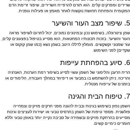
שרירים ומפרקים קלים. הוא תורם להרפיית השרירים, שיפור זרימת הדם
המקומית והפחתת תחושת נוקשות לאחר מאמץ או פעילות גופנית.
5. שיפור מצב העור והשיער
שמן ציטרונלה, בשימוש נכון ובמינונים נמוכים, יכול לתרום לשיפור מראה
העור והשיער. בזכות תכונותיו המחטאות, הוא מסייע בטיפול בפצעונים קלים,
עור שמנוני וקשקשים. מומלץ לדללו היטב בשמן נשא (כמו שמן קוקוס או
שקדים) לפני השימוש.
6. סיוע בהפחתת עייפות
הריח הרענן והלימוני של השמן עשוי לסייע בשיפור רמת הערנות, האנרגיה
והריכוז. ניתן להשתמש בו במבער או דיפיוזר במהלך העבודה, הלימודים או
בזמנים של עייפות מנטלית.
7. טיפוח הבית והגינה
השמן נפוץ בשימוש בגינות ובבית להגנה מפני חרקים מזיקים וצמחייה
פולשנית. מספר טיפות של השמן בתרסיס טבעי או ישירות לעציצים וגינות
מסייעים בהרחקת מזיקים ובשמירה על סביבה נקייה יותר באופן טבעי וללא
חומרים כימיים קשים.