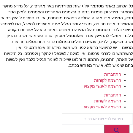
כל הכתוב באתר מסתמך על גישות מסורתיות בארומתרפיה, על מידע מחקרי
ממאגרי מידע וכן ספרות בתחום השמנים האתריים והצמחים. למען הסר
ספק, המידע אינו מהווה המלצה רפואית מוסמכת, אין בו תחליף לייעוץ רפואי
והמוצרים אינם תרופה, מוצרי עומר הגליל אינם מיועדים למאכל, הם לשימוש
חיצוני בלבד. הסתמכות על המידע המפורט באתר היא על אחריות הקורא
בלבד ומומלץ להתייעץ עם רופא/מטפל מוסמך טרם השימוש. נשים בהריון,
נשים מניקות, ילדים, אנשים החולים במחלות כרוניות והנוטלים תרופות
מרשם – יש להיוועץ ברופא לפני השימוש. מידע זה אינפורמטיבי ואין
להשתמש בו לצרכי פרסום. אין לצלם / לשכפל / להקרין ולפרסם. כל הזכויות
על האתר, התכנים, התמונות והלוגו שייכות לעומר הגליל בלבד ואין לעשות
בהם שימוש ללא אישור מפורש בכתב.
התחברות
הרשמה לקוחות
הרשמה לאנשי מקצוע
התחברות
הרשמה לקוחות
הרשמה לאנשי מקצוע
Products
search