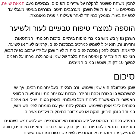
להכין משחה פשוטה להקלה על שרירים תפוסים: ממיסים מעט
חמאת שיאה
,
מוסיפים 4-5 טיפות של השמן ומערבבים היטב. מורחים בעיסוי מעגלי עד
לספיגה בעור. מומלץ במיוחד לאחר פעילות גופנית מאומצת.
הוספה למוצרי טיפוח טבעיים לעור ולשיער
השמן נפוץ בשימוש במוצרי טיפוח ביתיים. בזכות תכונותיו המחטאות
והריחניות, הוא יכול לשמש כמרכיב במסכות פנים, קרמים לעור או לשיער.
לדוגמה, תוכלו להכין מסכת פנים ביתית לעור שמן על ידי ערבוב כפית דבש,
חצי כפית חימר ירוק וטיפה אחת בלבד של שמן ציטרונלה. מרחו על הפנים
למשך 10 דקות, ושטפו במים חמימים.
סיכום
שמן ציטרונלה הוא שמן שימושי ורב-תכליתי בעל יתרונות רבים, אך יש
להשתמש בו בצורה נכונה וזהירה. הכרות עם יתרונותיו ותופעות הלוואי
האפשריות מאפשרת ליהנות מכל סגולותיו באופן בטוח ויעיל. אם אינכם
בטוחים לגבי אופן השימוש, מומלץ להתייעץ עם מומחה לפני השימוש,
במיוחד בזמן היריון, הנקה או כשמדובר בתינוקות וילדים צעירים.
המידע בכתבה מבוסס על ידע מתחום הארומתרפיה. יש להשתמש בשמנים
בזהירות ובהתאם להנחיות. בהריון, הנקה או מצבים רפואיים מיוחדים, חובה
להתייעץ עם מומחית ארומתרפיה לשימוש בטוח ומותאם אישית.