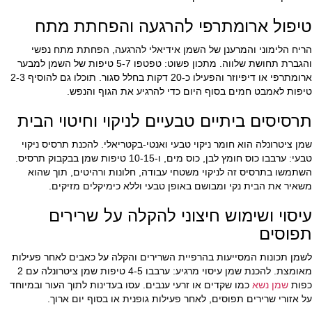
טיפול ארומתרפי להרגעה והפחתת מתח
הריח הלימוני והמרענן של השמן אידיאלי להרגעה, הפחתת מתח נפשי
והגברת תחושת שלווה. מתכון פשוט: טפטפו 5-7 טיפות של השמן למבער
ארומתרפי או דיפיוזר והפעילו כ-20 דקות בחלל סגור. תוכלו גם להוסיף 2-3
טיפות לאמבט חמים בסוף היום כדי להרגיע את הגוף והנפש.
תרסיסים ביתיים טבעיים לניקוי וחיטוי הבית
שמן ציטרונלה הוא חומר ניקוי טבעי ואנטי-בקטריאלי. להכנת תרסיס ניקוי
טבעי: ערבבו כוס חומץ לבן, כוס מים, ו-10-15 טיפות שמן בבקבוק תרסיס.
השתמשו בתרסיס זה לניקוי משטחי עבודה, חלונות ורהיטים, תוך שהוא
משאיר את הבית נקי ומבושם באופן טבעי וללא כימיקלים מזיקים.
עיסוי ושימוש חיצוני להקלה על שרירים
תפוסים
לשמן תכונות המסייעות בהרפיית השרירים והקלה על כאבים לאחר פעילות
מאומצת. להכנת שמן עיסוי מרגיע: ערבבו 4-5 טיפות שמן ציטרונלה עם 2
כפות
שמן נשא
כמו שקדים או זרעי ענבים. עסו בעדינות לתוך העור ובמיוחד
על אזורי שרירים תפוסים, לאחר פעילות גופנית או בסוף יום ארוך.