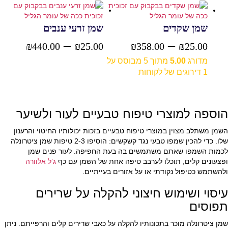
שמן שקדים
שמן זרעי ענבים
–
טווח
–
טווח
₪
440.00
₪
25.00
₪
358.00
₪
25.00
מדורג
5.00
מתוך 5 מבוסס על
בחר אפשרויות
מחירים:
מחירי
1
דירוגים של לקוחות
בחר אפשרויות
עד
עד
הוספה למוצרי טיפוח טבעיים לעור ולשיער
השמן משתלב מצוין במוצרי טיפוח טבעיים בזכות יכולותיו החיטוי והרענון
שלו. כדי להכין שמפו טבעי נגד קשקשים: הוסיפו 2-3 טיפות שמן ציטרונלה
לכמות השמפו שאתם משתמשים בה בעת החפיפה. לעור פנים שמן
ופצעונים קלים, תוכלו לערבב טיפה אחת של השמן עם כף
ג’ל אלוורה
ולהשתמש כטיפול נקודתי או על אזורים בעייתיים.
עיסוי ושימוש חיצוני להקלה על שרירים
תפוסים
שמן ציטרונלה מוכר בתכונותיו להקלה על כאבי שרירים קלים והרפייתם. ניתן