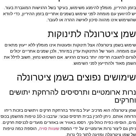
בזמן ההיריון, מומלץ להימנע משימוש, בעיקר בשל הרגישות המוגברת בעור.
יש להיוועץ עם מומחה לפני שימוש בשמנים אתריים בזמן ההיריון, כדי לוודא
שהשימוש אינו מהווה סיכון לאישה ההרה או לעובר.
שמן ציטרונלה לתינוקות
שימוש בשמן ציטרונלה אצל תינוקות ופעוטות אינו מומלץ ללא ייעוץ מתאים
עם מומחה. העור של התינוקות עדין במיוחד, ולכן שמנים אתריים יכולים
לגרום לתגובה חריפה יותר בעורם הרגיש. אם השימוש נחוץ, חשוב לדלל את
השמן מאוד ולהתייעץ לפני השימוש.
שימושים נפוצים בשמן ציטרונלה
נרות ארומטיים ותרסיסים להרחקת יתושים
וחרקים
שמן ציטרונלה הוא מרכיב יעיל במיוחד בהרחקת חרקים ויתושים בזכות ריחו
הדוחה אותם. ניתן להכין בבית תרסיס טבעי: ערבבו כ-10 טיפות מהשמן בכוס
מים, הוסיפו כפית כוהל-נקי. רססו באוויר או באזורים מועדים לכניסת חרקים.
ניתן גם ליצור נרות ארומטיים על ידי המסת
שעוות סויה
, הוספת כמה טיפות
של שמן ציטרונלה ומזיגה לתוך כלי נרות.