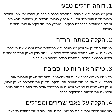
1. דוחה חרקים טבעי
שמן ציטרונלה ידוע ביכולתו הטבעית להרחיק חרקים, בפרט יתושים וזבובים,
בזכות הריח העוצמתי שלו. הוא נפוץ בנרות, תרסיסים, משחות ותכשירים
שונים המיועדים להרחקת חרקים, ומומלץ במיוחד בקיץ או בזמן טיולים
בשטח.
2. הקלה במתח וחרדה
הניחוח המרענן של שמן ציטרונלה ידוע כמפחית מתח ומרגיע את מערכת
העצבים. שימוש במפיץ ארומתרפי בבית או עיסוי עדין בשמן המדולל יכולים
לסייע בהרגעה כללית, הפחתת חרדה ושיפור מצב הרוח.
3. טיהור אוויר וחיטוי סביבתי
תכונותיו האנטי-בקטריאליות והאנטי-פטרייתיות של השמן הופכות אותו
לפתרון אידיאלי לטיהור האוויר. הוא מנקה ומרענן את הסביבה באופן טבעי,
וניתן להשתמש בו במבער שמנים או במכשיר אדים כדי להפיג ריחות רעים
ולצמצם את נוכחות החיידקים בחלל.
4. הקלה על כאבי שרירים ומפרקים
בשימוש חיצוני ובתערובת עם שמן בסיס, הוא יכול לעזור בהקלה על כאבי