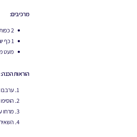
מרכיבים:
2 כפות שיבולת שועל טחונה
1 כף יוגורט טבעי או דבש
מעט מי
הוראות הכנה:
ערבבו 
הוסיפו
מרחו ע
השאירו למשך 10-15 ד