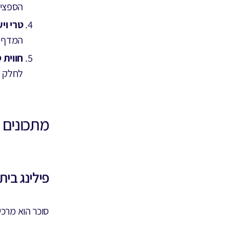
הספציפ
טרי ויע
המדף ז
חווית 
לחלק מ
מתכונים ל
פילינג בית
סוכר הוא מרכיב