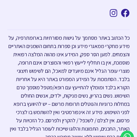
כל הכתוב באתר מסתמך על גישות מסורתיות בארומתרפיה, על
מידע מחקרי ממאגרי מידע וכן ספרות בתחום השמנים האתריים
והצמחים. למען הסר ספק, המידע אינו מהווה המלצה רפואית
מוסמכת, אין בו תחליף לייעוץ רפואי והמוצרים אינם תרופה,
מוצרי עומר הגליל אינם מיועדים למאכל, הם לשימוש חיצוני
בלבד. הסתמכות על המידע המפורט באתר היא על אחריות
הקורא בלבד ומומלץ להתייעץ עם רופא/מטפל מוסמך טרם
השימוש. נשים בהריון, נשים מניקות, ילדים, אנשים החולים
במחלות כרוניות והנוטלים תרופות מרשם – יש להיוועץ ברופא
לפני השימוש. מידע זה אינפורמטיבי ואין להשתמש בו לצרכי
פרסום. אין לצלם / לשכפל / להקרין ולפרסם. כל הזכויות על
האתר, התכנים, התמונות והלוגו שייכות לעומר הגליל בלבד ואין
לעשות בהם שימוש ללא אישור מפורש בכתב.